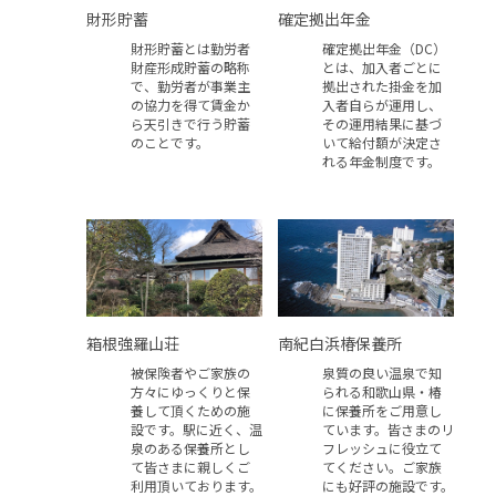
財形貯蓄
確定拠出年金
財形貯蓄とは勤労者
確定拠出年金（DC）
財産形成貯蓄の略称
とは、加入者ごとに
で、勤労者が事業主
拠出された掛金を加
の協力を得て賃金か
入者自らが運用し、
ら天引きで行う貯蓄
その運用結果に基づ
のことです。
いて給付額が決定さ
れる年金制度です。
箱根強羅山荘
南紀白浜椿保養所
被保険者やご家族の
泉質の良い温泉で知
方々にゆっくりと保
られる和歌山県・椿
養して頂くための施
に保養所をご用意し
設です。駅に近く、温
ています。皆さまのリ
泉のある保養所とし
フレッシュに役立て
て皆さまに親しくご
てください。ご家族
利用頂いております。
にも好評の施設です。