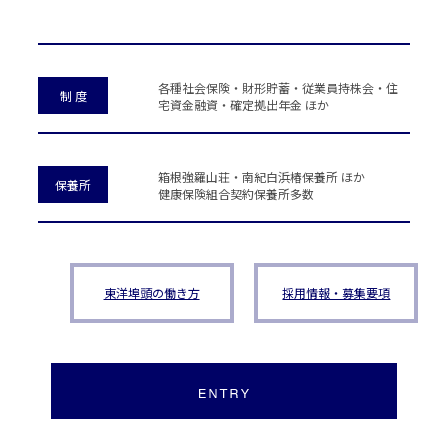
各種社会保険・財形貯蓄・従業員持株会・住
制 度
宅資金融資・確定拠出年金 ほか
箱根強羅山荘・南紀白浜椿保養所 ほか
保養所
健康保険組合契約保養所多数
東洋埠頭の働き方
採用情報・募集要項