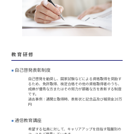
教育研修
自己啓発表彰制度
■
自己啓発を勧奨し、国家試験などによる資格取得を奨励す
るため、免許取得、検定合格その他の資格取得者のうち、
成績が優秀な方またはその努力が顕著な方を表彰する制度
です。
過去事例：通関士取得時、表彰状と記念品及び報奨金20万
円
通信教育講座
■
希望する社員に対して、キャリアアップを目指す階層別の
コースをご用意しています。